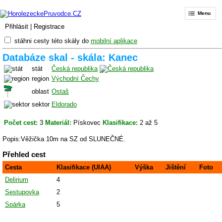
Menu
Přihlásit
|
Registrace
stáhni cesty této skály do
mobilní aplikace
Databáze skal - skála: Kanec
stát
Česká republika
region
Východní Čechy
oblast
Ostaš
sektor
Eldorado
Počet cest:
3
Materiál:
Pískovec
Klasifikace:
2 až 5
Popis:Věžička 10m na SZ od SLUNEČNÉ.
Přehled cest
Cesta
Klasifikace (UIAA)
Výška
Jištění
Foto
Delirium
4
Sestupovka
2
Spárka
5