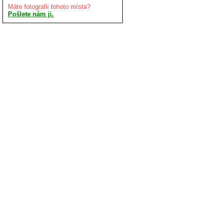
Máte fotografii tohoto místa?
Pošlete nám ji.