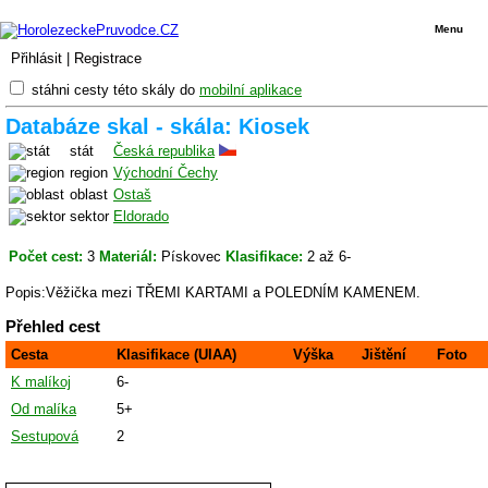
Menu
Přihlásit
|
Registrace
stáhni cesty této skály do
mobilní aplikace
Databáze skal - skála: Kiosek
stát
Česká republika
region
Východní Čechy
oblast
Ostaš
sektor
Eldorado
Počet cest:
3
Materiál:
Pískovec
Klasifikace:
2 až 6-
Popis:Věžička mezi TŘEMI KARTAMI a POLEDNÍM KAMENEM.
Přehled cest
Cesta
Klasifikace (UIAA)
Výška
Jištění
Foto
K malíkoj
6-
Od malíka
5+
Sestupová
2