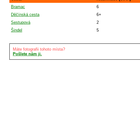
Bramac
6
Děčínská cesta
6+
Sestupová
2
Šindel
5
Máte fotografii tohoto místa?
Pošlete nám ji.