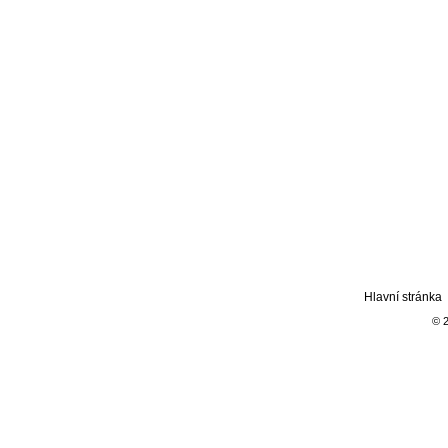
Hlavní stránka
© 2