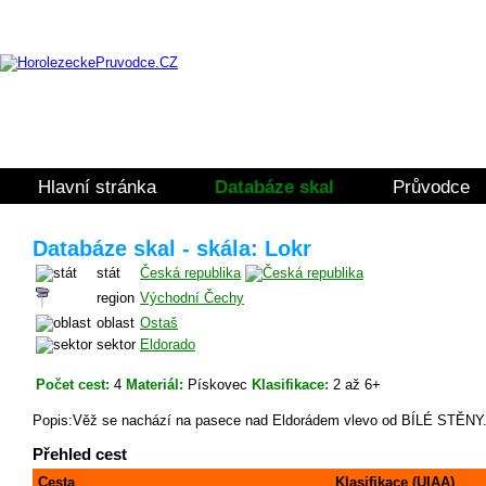
Hlavní stránka
Databáze skal
Průvodce
Databáze skal - skála: Lokr
stát
Česká republika
region
Východní Čechy
oblast
Ostaš
sektor
Eldorado
Počet cest:
4
Materiál:
Pískovec
Klasifikace:
2 až 6+
Popis:Věž se nachází na pasece nad Eldorádem vlevo od BÍLÉ STĚNY
Přehled cest
Cesta
Klasifikace (UIAA)