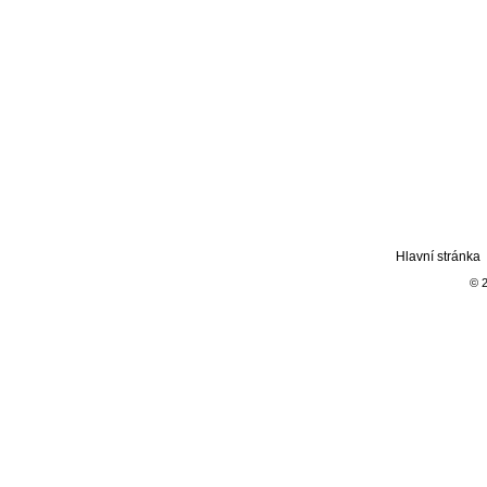
Hlavní stránka
© 2