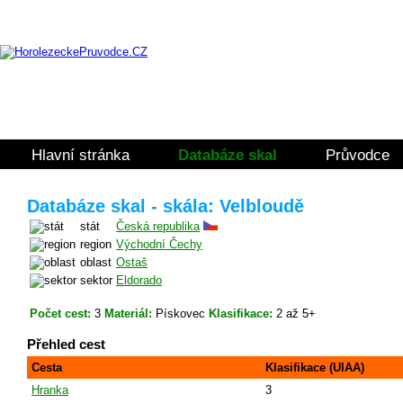
Hlavní stránka
Databáze skal
Průvodce
Databáze skal - skála: Velbloudě
stát
Česká republika
region
Východní Čechy
oblast
Ostaš
sektor
Eldorado
Počet cest:
3
Materiál:
Pískovec
Klasifikace:
2 až 5+
Přehled cest
Cesta
Klasifikace (UIAA)
Hranka
3