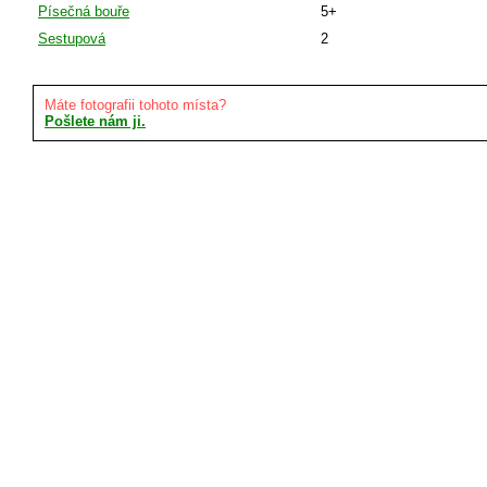
Písečná bouře
5+
Sestupová
2
Máte fotografii tohoto místa?
Pošlete nám ji.