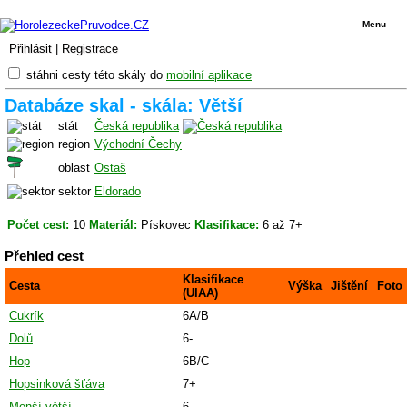
Menu
Přihlásit
|
Registrace
stáhni cesty této skály do
mobilní aplikace
Databáze skal - skála: Větší
stát
Česká republika
region
Východní Čechy
oblast
Ostaš
sektor
Eldorado
Počet cest:
10
Materiál:
Pískovec
Klasifikace:
6 až 7+
Přehled cest
Klasifikace
Cesta
Výška
Jištění
Foto
(UIAA)
Cukrík
6A/B
Dolů
6-
Hop
6B/C
Hopsinková šťáva
7+
Menší větší
6