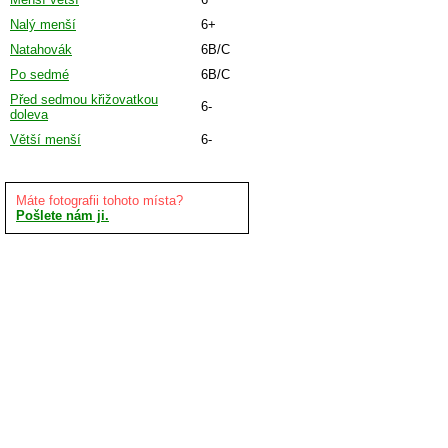
Nalý menší
6+
Natahovák
6B/C
Po sedmé
6B/C
Před sedmou křižovatkou
6-
doleva
Větší menší
6-
Máte fotografii tohoto místa?
Pošlete nám ji.