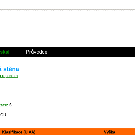
skal
Průvodce
á stěna
kace:
6
TOU.
Klasifikace (UIAA)
Výška