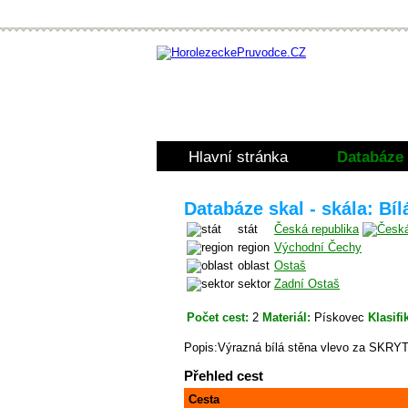
Hlavní stránka
Databáze 
Databáze skal - skála: Bíl
stát
Česká republika
region
Východní Čechy
oblast
Ostaš
sektor
Zadní Ostaš
Počet cest:
2
Materiál:
Pískovec
Klasifi
Popis:Výrazná bílá stěna vlevo za SKRY
Přehled cest
Cesta