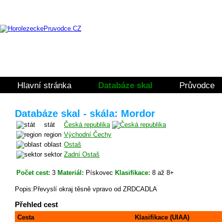
Hlavní stránka
Databáze skal
Průvodce
Databáze skal - skála: Mordor
stát
Česká republika
region
Východní Čechy
oblast
Ostaš
sektor
Zadní Ostaš
Počet cest:
3
Materiál:
Pískovec
Klasifikace:
8 až 8+
Popis:Převyslí okraj těsně vpravo od ZRDCADLA
Přehled cest
Cesta
Klasifikace (UIAA)