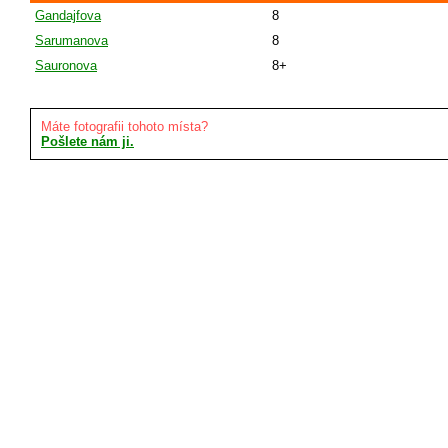
Gandajfova
8
Sarumanova
8
Sauronova
8+
Máte fotografii tohoto místa?
Pošlete nám ji.