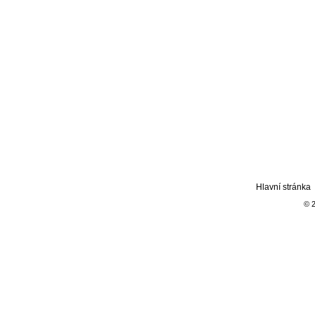
Hlavní stránka
© 2