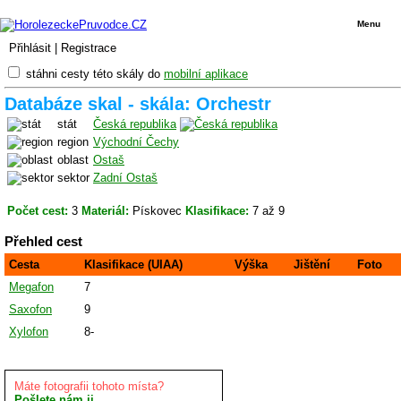
Menu
Přihlásit
|
Registrace
stáhni cesty této skály do
mobilní aplikace
Databáze skal - skála: Orchestr
stát
Česká republika
region
Východní Čechy
oblast
Ostaš
sektor
Zadní Ostaš
Počet cest:
3
Materiál:
Pískovec
Klasifikace:
7 až 9
Přehled cest
Cesta
Klasifikace (UIAA)
Výška
Jištění
Foto
Megafon
7
Saxofon
9
Xylofon
8-
Máte fotografii tohoto místa?
Pošlete nám ji.