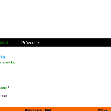
skal
Průvodce
rta
kace:
5
OUDA.
Klasifikace (UIAA)
Výška