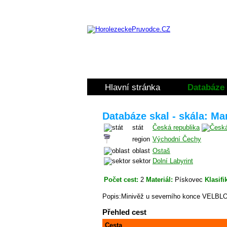
Hlavní stránka
Databáze 
Databáze skal - skála: Ma
stát
Česká republika
region
Východní Čechy
oblast
Ostaš
sektor
Dolní Labyrint
Počet cest:
2
Materiál:
Pískovec
Klasifi
Popis:Minivěž u severního konce VELBL
Přehled cest
Cesta