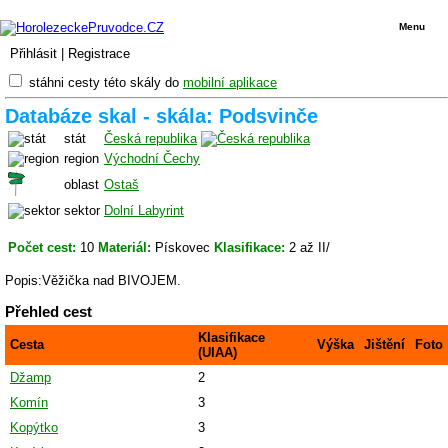
Menu
Přihlásit
|
Registrace
stáhni cesty této skály do
mobilní aplikace
Databáze skal - skála: Podsvinče
stát
Česká republika
region
Východní Čechy
oblast
Ostaš
sektor
Dolní Labyrint
Počet cest:
10
Materiál:
Pískovec
Klasifikace:
2 až II/
Popis:Věžička nad BIVOJEM.
Přehled cest
Klasifikace
Cesta
Výška
Jištění
Foto
(UIAA)
Džamp
2
Komín
3
Kopýtko
3