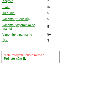
Korýtko
2
Skok
II/
Tři čuníci
5+
Varianta (tří čuníků)
5
Varianta (vzpomínka na
5
mámu)
Vzpomínka na mámu
5+
Žlab
3
Máte fotografii tohoto místa?
Pošlete nám ji.