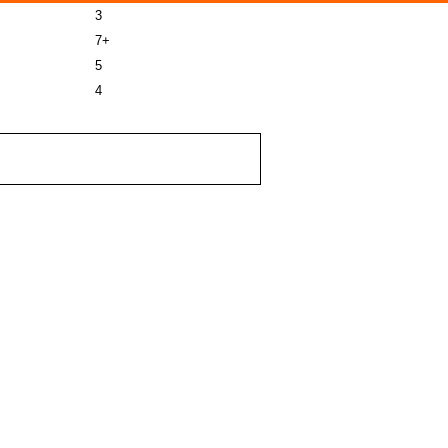
3
7+
5
4