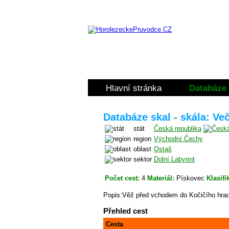
Hlavní stránka
Databáze 
Databáze skal - skála: Ve
stát
Česká republika
region
Východní Čechy
oblast
Ostaš
sektor
Dolní Labyrint
Počet cest:
4
Materiál:
Pískovec
Klasifi
Popis:Věž před vchodem do Kočičího hra
Přehled cest
Cesta