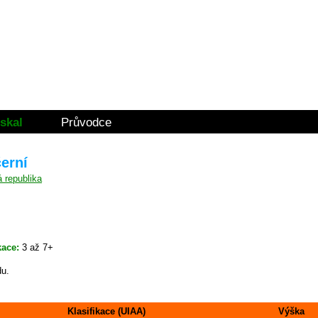
skal
Průvodce
černí
kace:
3 až 7+
du.
Klasifikace (UIAA)
Výška