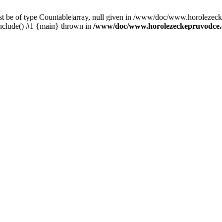
st be of type Countable|array, null given in /www/doc/www.horolezec
clude() #1 {main} thrown in
/www/doc/www.horolezeckepruvodce.c