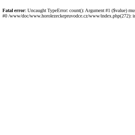
Fatal error
: Uncaught TypeError: count(): Argument #1 ($value) mu
#0 /www/doc/www.horolezeckepruvodce.cz/www/index.php(272): in