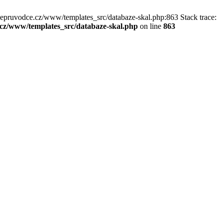
kepruvodce.cz/www/templates_src/databaze-skal.php:863 Stack trace:
z/www/templates_src/databaze-skal.php
on line
863