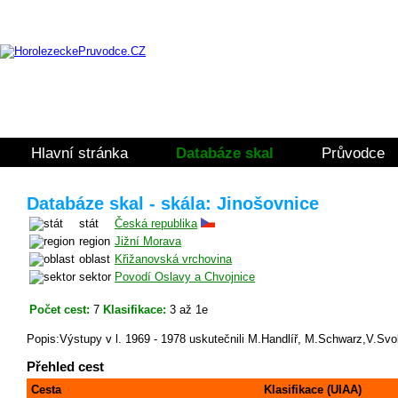
Hlavní stránka
Databáze skal
Průvodce
Databáze skal - skála: Jinošovnice
stát
Česká republika
region
Jižní Morava
oblast
Křižanovská vrchovina
sektor
Povodí Oslavy a Chvojnice
Počet cest:
7
Klasifikace:
3 až 1e
Popis:Výstupy v l. 1969 - 1978 uskutečnili M.Handlíř, M.Schwarz,V.Sv
Přehled cest
Cesta
Klasifikace (UIAA)