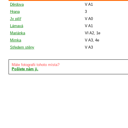
Děrdova
V A1
Hrana
3
Jv pilíř
V A0
Lámavá
V A1
Mariánka
VI A2, 1e
Mimka
V A3, 4e
Středem stěny
V A3
Máte fotografii tohoto místa?
Pošlete nám ji.