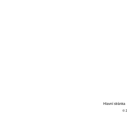
Hlavní stránka
© 2