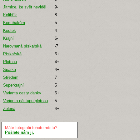
Jitrnice, že svět neviděl
9-
Kolibřík
8
Komíňákům
5
Koutek
4
Krajní
6-
Narovnaná pískařská
-7
Pískařská
6+
Plotnou
4+
Spárka
4+
Středem
7
Superkrajní
5
Varianta cesty danky
6+
Varianta nástupu plotnou
5
Zelená
4+
Máte fotografii tohoto místa?
Pošlete nám ji.