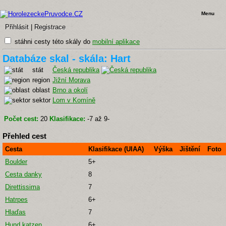
Menu
Přihlásit
|
Registrace
stáhni cesty této skály do
mobilní aplikace
Databáze skal - skála: Hart
stát
Česká republika
region
Jižní Morava
oblast
Brno a okolí
sektor
Lom v Komíně
Počet cest:
20
Klasifikace:
-7 až 9-
Přehled cest
Cesta
Klasifikace (UIAA)
Výška
Jištění
Foto
Boulder
5+
Cesta danky
8
Direttissima
7
Hatrpes
6+
Hlaďas
7
Hund katzen
6+