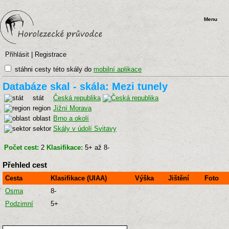
Menu
Přihlásit
|
Registrace
stáhni cesty této skály do
mobilní aplikace
Databáze skal - skála: Mezi tunely
stát
Česká republika
region
Jižní Morava
oblast
Brno a okolí
sektor
Skály v údolí Svitavy
Počet cest:
2
Klasifikace:
5+ až 8-
Přehled cest
Cesta
Klasifikace (UIAA)
Výška
Jištění
Foto
Osma
8-
Podzimní
5+