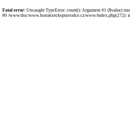
Fatal error
: Uncaught TypeError: count(): Argument #1 ($value) mu
#0 /www/doc/www.horolezeckepruvodce.cz/www/index.php(272): in