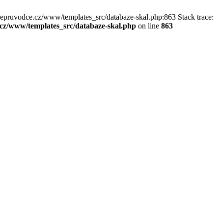
kepruvodce.cz/www/templates_src/databaze-skal.php:863 Stack trace:
z/www/templates_src/databaze-skal.php
on line
863