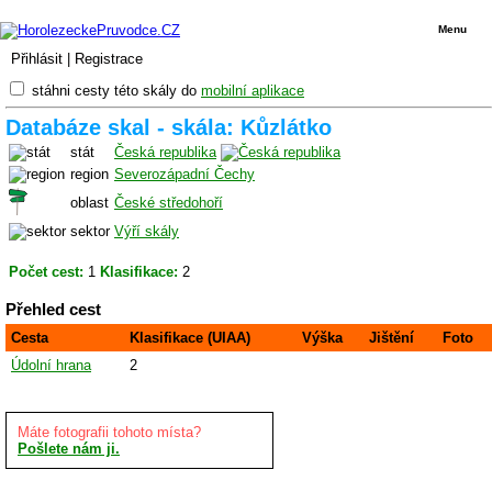
Menu
Přihlásit
|
Registrace
stáhni cesty této skály do
mobilní aplikace
Databáze skal - skála: Kůzlátko
stát
Česká republika
region
Severozápadní Čechy
oblast
České středohoří
sektor
Výří skály
Počet cest:
1
Klasifikace:
2
Přehled cest
Cesta
Klasifikace (UIAA)
Výška
Jištění
Foto
Údolní hrana
2
Máte fotografii tohoto místa?
Pošlete nám ji.