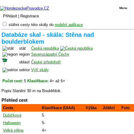
Menu
Přihlásit
|
Registrace
stáhni cesty této skály do
mobilní aplikace
Databáze skal - skála: Stěna nad
boulderblokem
stát
Česká republika
region
Severozápadní Čechy
oblast
České středohoří
sektor
Výří skály
Počet cest:
5
Klasifikace:
4+ až 6+
Popis:Slanění 30 m na Bouldrblok.
Přehled cest
Cesta
Klasifikace (UIAA)
Výška
Jištění
Foto
Dušičková
5
Halloween
5-
Velká stěna
4+