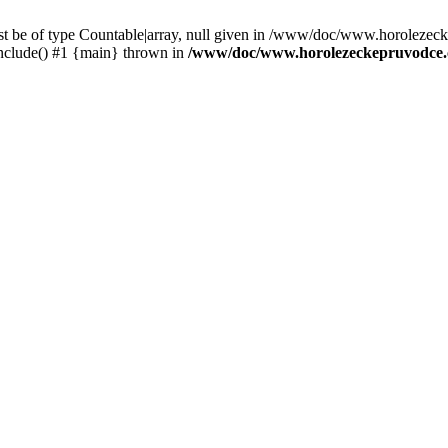
st be of type Countable|array, null given in /www/doc/www.horolezec
clude() #1 {main} thrown in
/www/doc/www.horolezeckepruvodce.c