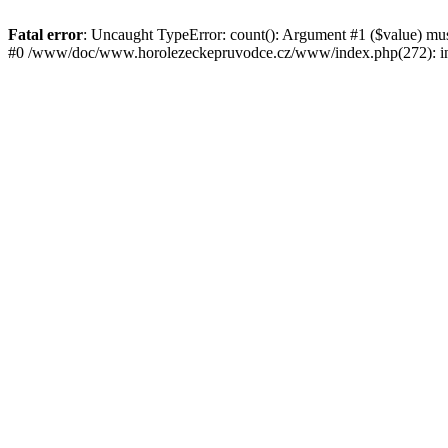
Fatal error
: Uncaught TypeError: count(): Argument #1 ($value) mu
#0 /www/doc/www.horolezeckepruvodce.cz/www/index.php(272): in