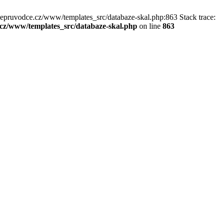
kepruvodce.cz/www/templates_src/databaze-skal.php:863 Stack trace:
z/www/templates_src/databaze-skal.php
on line
863