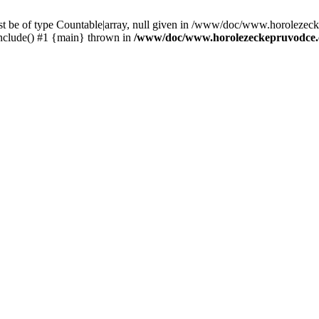
st be of type Countable|array, null given in /www/doc/www.horolezec
clude() #1 {main} thrown in
/www/doc/www.horolezeckepruvodce.c