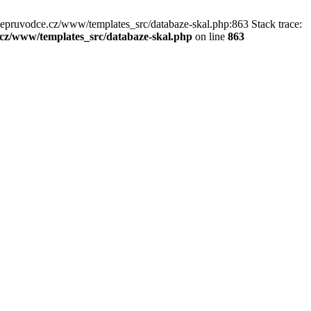
kepruvodce.cz/www/templates_src/databaze-skal.php:863 Stack trace:
z/www/templates_src/databaze-skal.php
on line
863