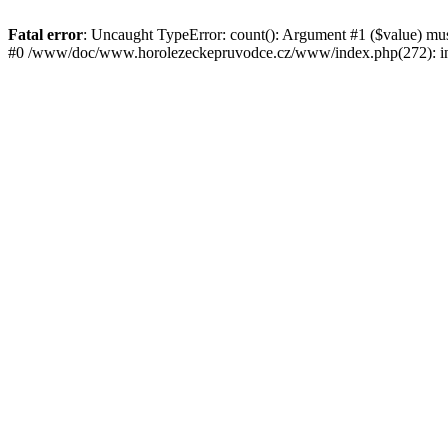
Fatal error
: Uncaught TypeError: count(): Argument #1 ($value) mu
#0 /www/doc/www.horolezeckepruvodce.cz/www/index.php(272): in