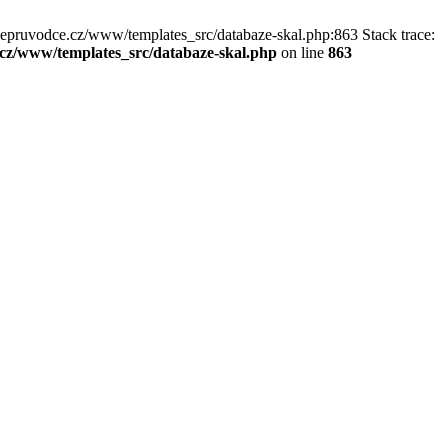
kepruvodce.cz/www/templates_src/databaze-skal.php:863 Stack trace:
z/www/templates_src/databaze-skal.php
on line
863