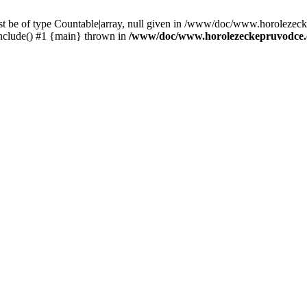
st be of type Countable|array, null given in /www/doc/www.horolezec
clude() #1 {main} thrown in
/www/doc/www.horolezeckepruvodce.c