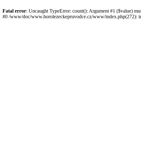
Fatal error
: Uncaught TypeError: count(): Argument #1 ($value) mu
#0 /www/doc/www.horolezeckepruvodce.cz/www/index.php(272): in