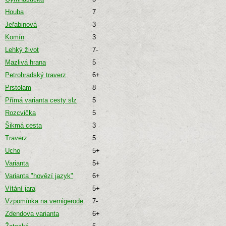
Houba
7
Jeřabinová
3
Komín
3
Lehký život
7-
Mazlivá hrana
5
Petrohradský traverz
6+
Prstolam
8
Přímá varianta cesty slz
5
Rozcvička
5
Šikmá cesta
3
Traverz
5
Ucho
5+
Varianta
5+
Varianta "hovězí jazyk"
6+
Vítání jara
5+
Vzpomínka na vernigerode
7-
Zdendova varianta
6+