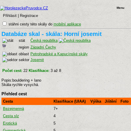
Menu
Přihlásit
|
Registrace
stáhni cesty této skály do
mobilní aplikace
Databáze skal - skála: Horní josemit
stát
Česká republika
region
Západní Čechy
oblast
Petrohradské a Kapucínské skály
sektor
Josemit
Počet cest:
22
Klasifikace:
3 až 8
Popis:bouldering + lano
Skála rychle vysychá.
Přehled cest
Cesta
Klasifikace (UIAA)
Výška
Jištění
Foto
Bezejmenná
7+
Cesta slz
4
Erotická
5
Gymnastická
5