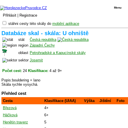
Menu
Přihlásit
|
Registrace
stáhni cesty této skály do
mobilní aplikace
Databáze skal - skála: U ohniště
stát
Česká republika
region
Západní Čechy
oblast
Petrohradské a Kapucínské skály
sektor
Josemit
Počet cest:
24
Klasifikace:
4 až 9+
Popis:bouldering + lano
Skála rychle vysychá.
Přehled cest
Cesta
Klasifikace (UIAA)
Výška
Jištění
Foto
Březová
4+
Háčková
6+
Henětin traverz
5