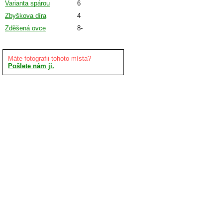
Varianta spárou
6
Zbyškova díra
4
Zděšená ovce
8-
Máte fotografii tohoto místa?
Pošlete nám ji.