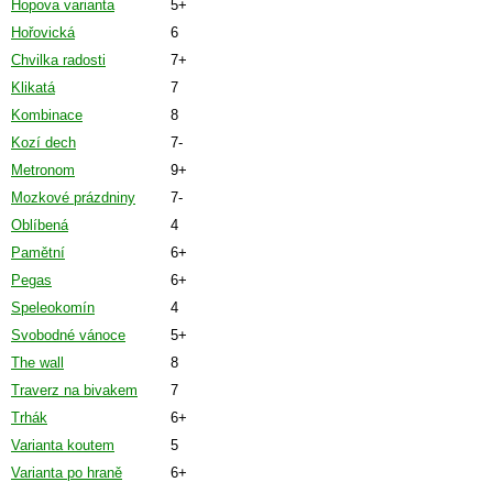
Hopova varianta
5+
Hořovická
6
Chvilka radosti
7+
Klikatá
7
Kombinace
8
Kozí dech
7-
Metronom
9+
Mozkové prázdniny
7-
Oblíbená
4
Pamětní
6+
Pegas
6+
Speleokomín
4
Svobodné vánoce
5+
The wall
8
Traverz na bivakem
7
Trhák
6+
Varianta koutem
5
Varianta po hraně
6+