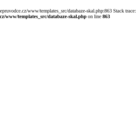
kepruvodce.cz/www/templates_src/databaze-skal.php:863 Stack trace:
z/www/templates_src/databaze-skal.php
on line
863