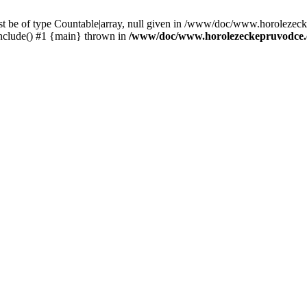
st be of type Countable|array, null given in /www/doc/www.horolezec
clude() #1 {main} thrown in
/www/doc/www.horolezeckepruvodce.c