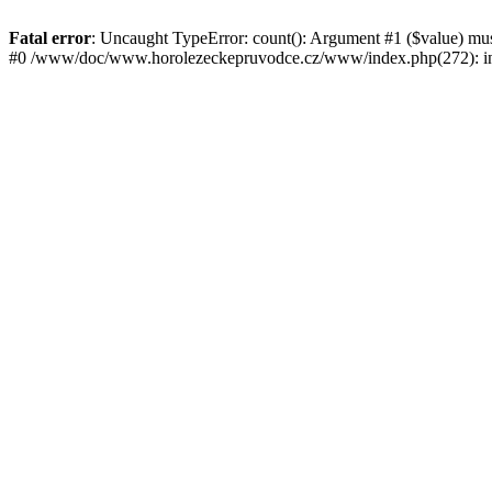
Fatal error
: Uncaught TypeError: count(): Argument #1 ($value) mu
#0 /www/doc/www.horolezeckepruvodce.cz/www/index.php(272): in