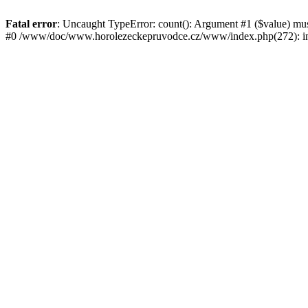
Fatal error
: Uncaught TypeError: count(): Argument #1 ($value) mu
#0 /www/doc/www.horolezeckepruvodce.cz/www/index.php(272): in