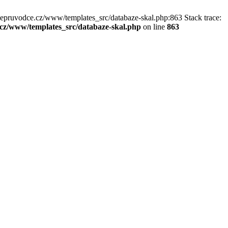
kepruvodce.cz/www/templates_src/databaze-skal.php:863 Stack trace:
z/www/templates_src/databaze-skal.php
on line
863