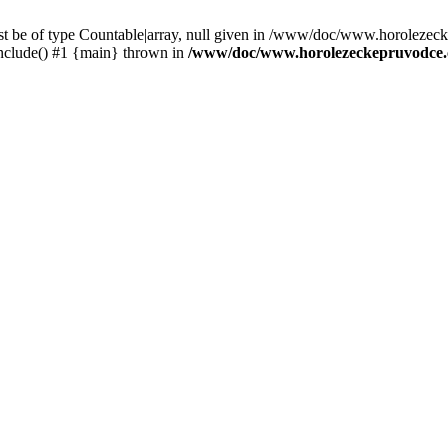
st be of type Countable|array, null given in /www/doc/www.horolezec
clude() #1 {main} thrown in
/www/doc/www.horolezeckepruvodce.c