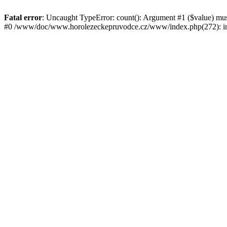
Fatal error
: Uncaught TypeError: count(): Argument #1 ($value) mu
#0 /www/doc/www.horolezeckepruvodce.cz/www/index.php(272): in