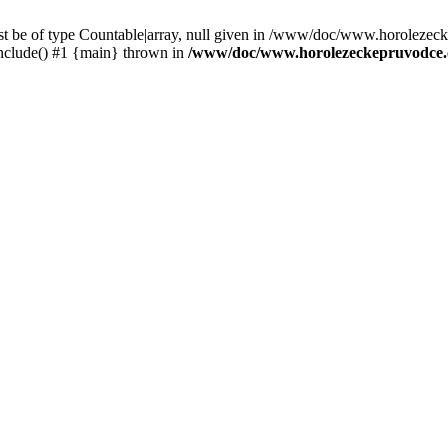
st be of type Countable|array, null given in /www/doc/www.horolezec
clude() #1 {main} thrown in
/www/doc/www.horolezeckepruvodce.c