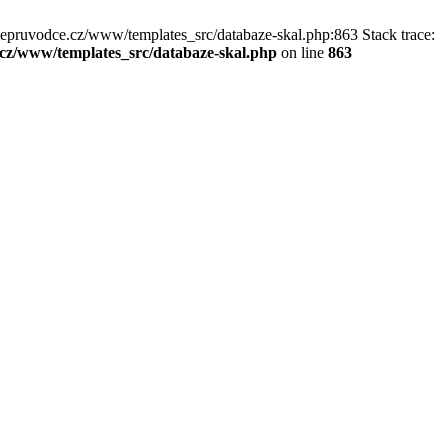
kepruvodce.cz/www/templates_src/databaze-skal.php:863 Stack trace:
z/www/templates_src/databaze-skal.php
on line
863