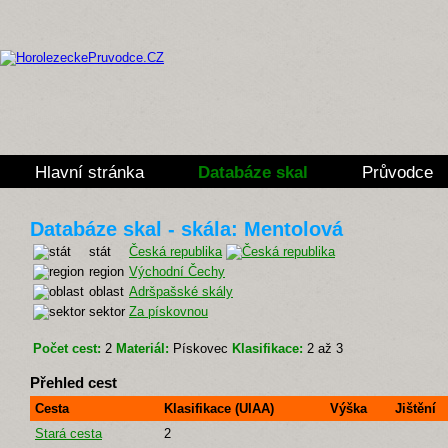
Hlavní stránka
Databáze skal
Průvodce
Databáze skal - skála: Mentolová
stát
Česká republika
region
Východní Čechy
oblast
Adršpašské skály
sektor
Za pískovnou
Počet cest:
2
Materiál:
Pískovec
Klasifikace:
2 až 3
Přehled cest
Cesta
Klasifikace (UIAA)
Výška
Jištění
Stará cesta
2