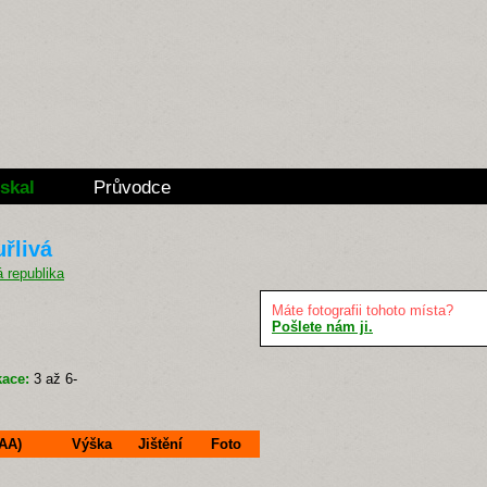
skal
Průvodce
uřlivá
Máte fotografii tohoto místa?
Pošlete nám ji.
kace:
3 až 6-
IAA)
Výška
Jištění
Foto