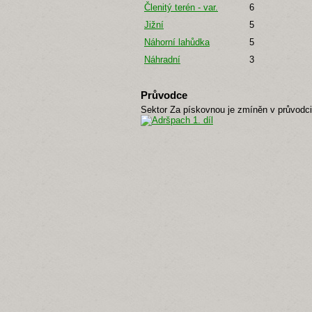
Členitý terén - var.
6
Jižní
5
Náhorní lahůdka
5
Náhradní
3
Průvodce
Sektor Za pískovnou je zmíněn v průvodc