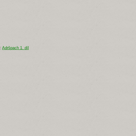
i:
Adršpach 1. díl