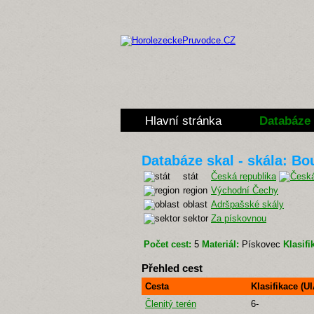
Hlavní stránka
Databáze 
Databáze skal - skála: Bo
stát
Česká republika
region
Východní Čechy
oblast
Adršpašské skály
sektor
Za pískovnou
Počet cest:
5
Materiál:
Pískovec
Klasifi
Přehled cest
Cesta
Klasifikace (U
Členitý terén
6-