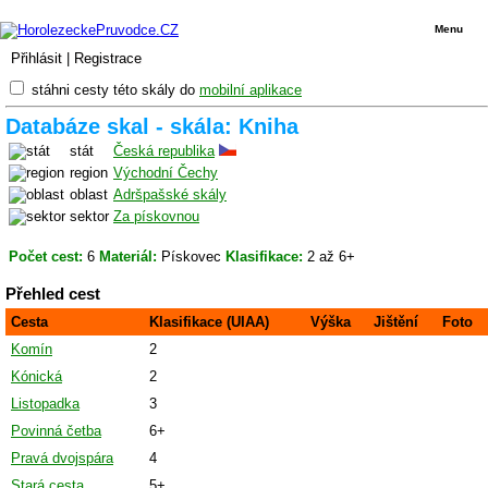
Menu
Přihlásit
|
Registrace
stáhni cesty této skály do
mobilní aplikace
Databáze skal - skála: Kniha
stát
Česká republika
region
Východní Čechy
oblast
Adršpašské skály
sektor
Za pískovnou
Počet cest:
6
Materiál:
Pískovec
Klasifikace:
2 až 6+
Přehled cest
Cesta
Klasifikace (UIAA)
Výška
Jištění
Foto
Komín
2
Kónická
2
Listopadka
3
Povinná četba
6+
Pravá dvojspára
4
Stará cesta
5+