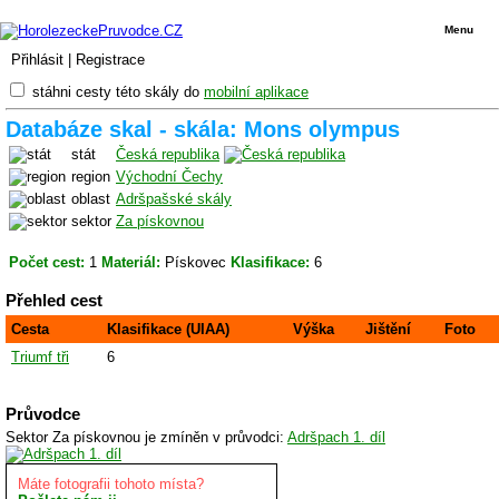
Menu
Přihlásit
|
Registrace
stáhni cesty této skály do
mobilní aplikace
Databáze skal - skála: Mons olympus
stát
Česká republika
region
Východní Čechy
oblast
Adršpašské skály
sektor
Za pískovnou
Počet cest:
1
Materiál:
Pískovec
Klasifikace:
6
Přehled cest
Cesta
Klasifikace (UIAA)
Výška
Jištění
Foto
Triumf tři
6
Průvodce
Sektor Za pískovnou je zmíněn v průvodci:
Adršpach 1. díl
Máte fotografii tohoto místa?