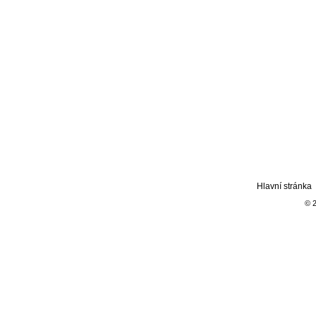
Hlavní stránka
© 2