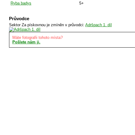
Ryba badys
5+
Průvodce
Sektor Za pískovnou je zmíněn v průvodci:
Adršpach 1. díl
Máte fotografii tohoto místa?
Pošlete nám ji.