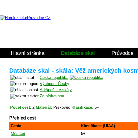
Hlavní stránka
Databáze skal
Průvodce
Databáze skal - skála: Věž amerických kos
stát
Česká republika
region
Východní Čechy
oblast
Adršpašské skály
sektor
Za pískovnou
Počet cest:
2
Materiál:
Pískovec
Klasifikace:
5+
Přehled cest
Cesta
Klasifikace (UIAA)
Měsíční
5+