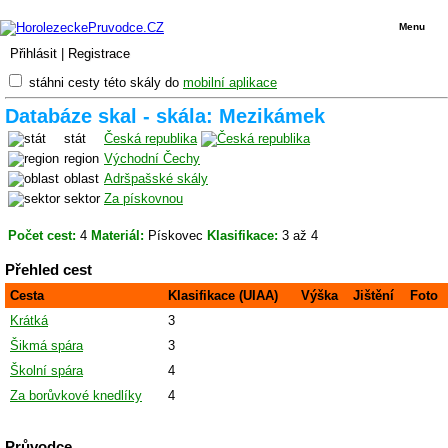
Menu
Přihlásit
|
Registrace
stáhni cesty této skály do
mobilní aplikace
Databáze skal - skála: Mezikámek
stát
Česká republika
region
Východní Čechy
oblast
Adršpašské skály
sektor
Za pískovnou
Počet cest:
4
Materiál:
Pískovec
Klasifikace:
3 až 4
Přehled cest
Cesta
Klasifikace (UIAA)
Výška
Jištění
Foto
Krátká
3
Šikmá spára
3
Školní spára
4
Za borůvkové knedlíky
4
Průvodce