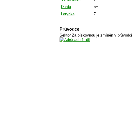
Darda
5+
Lotynka
7
Průvodce
Sektor Za pískovnou je zmíněn v průvodc