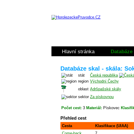
Hlavní stránka
Databáze 
Databáze skal - skála: So
stát
Česká republika
region
Východní Čechy
oblast
Adršpašské skály
sektor
Za pískovnou
Počet cest:
3
Materiál:
Pískovec
Klasifi
Přehled cest
Cesta
Klasifikace (UIAA)
Come-back
7