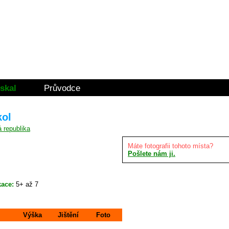
skal
Průvodce
kol
Máte fotografii tohoto místa?
Pošlete nám ji.
kace:
5+ až 7
Výška
Jištění
Foto