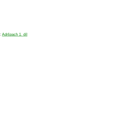
i:
Adršpach 1. díl