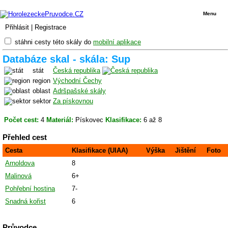
Menu
Přihlásit
|
Registrace
stáhni cesty této skály do
mobilní aplikace
Databáze skal - skála: Sup
stát
Česká republika
region
Východní Čechy
oblast
Adršpašské skály
sektor
Za pískovnou
Počet cest:
4
Materiál:
Pískovec
Klasifikace:
6 až 8
Přehled cest
Cesta
Klasifikace (UIAA)
Výška
Jištění
Foto
Arnoldova
8
Malinová
6+
Pohřební hostina
7-
Snadná kořist
6
Průvodce