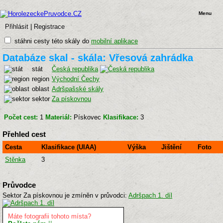
Menu
Přihlásit
|
Registrace
stáhni cesty této skály do
mobilní aplikace
Databáze skal - skála: Vřesová zahrádka
stát
Česká republika
region
Východní Čechy
oblast
Adršpašské skály
sektor
Za pískovnou
Počet cest:
1
Materiál:
Pískovec
Klasifikace:
3
Přehled cest
Cesta
Klasifikace (UIAA)
Výška
Jištění
Foto
Stěnka
3
Průvodce
Sektor Za pískovnou je zmíněn v průvodci:
Adršpach 1. díl
Máte fotografii tohoto místa?