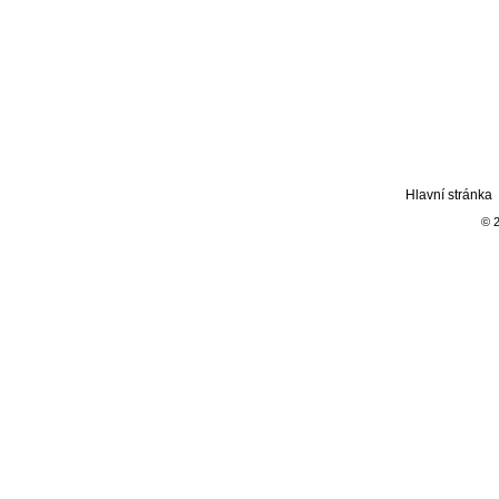
Hlavní stránka
© 2