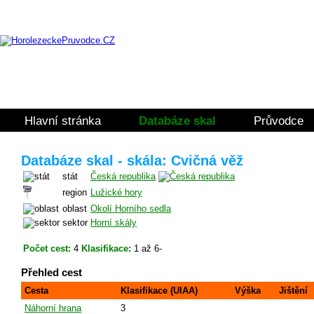
Hlavní stránka
Databáze skal
Průvodce
Databáze skal - skála: Cvičná věž
stát
Česká republika
region
Lužické hory
oblast
Okolí Horního sedla
sektor
Horní skály
Počet cest:
4
Klasifikace:
1 až 6-
Přehled cest
Cesta
Klasifikace (UIAA)
Výška
Jištění
Náhorní hrana
3