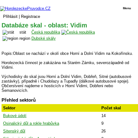
Menu
Přihlásit
|
Registrace
Databáze skal - oblast: Vidim
stát
Česká republika
region
Dubské skály
Popis:Oblast se nachází v okolí obce Horní a Dolní Vidim na Kokořínsku.
Horolezecká činnost je zakázána na Starém Zámku, severozápadně od
Vidimi.
Východisky do skal jsou Horní a Dolní Vidim, Dobřeň, Sitné (autobusové
zastávky), případně i Chudolazy a Tupadly (dálkové autobusové spoje).
Občerstvení najdeme v hosticích v Horní Vidimi, Dobřeni nebo
Šemanovicích.
Přehled sektorů
Sektor
Počet skal
Bukové údolí
14
Osinalický důl a rokle hrabůvka
9
Sitenský důl
26