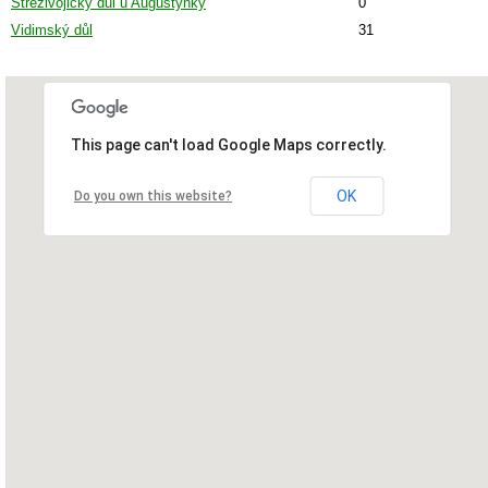
Střezivojický důl u Augustýnky
0
Vidimský důl
31
This page can't load Google Maps correctly.
OK
Do you own this website?