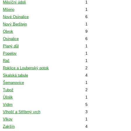
Měsíční údolí
1
Mšeno
1
Nové Osinalice
6
Nový Berštejn
1
Obrok
9
Osinalice
6
Planý důl
1
Popelov
1
Rač
1
Roklice a Loubenský potok
2
Skalská tabule
4
Šemanovice
1
Tubož
2
Úštěk
1
Vidim
5
Vlhošť a Stříbrný vrch
3
Vlkov
1
Zakšín
4