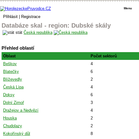
Menu
Přihlásit
|
Registrace
Databáze skal - region: Dubské skály
stát
Česká republika
Přehled oblastí
Oblast
Počet sektorů
Beškov
4
Blatečky
6
Blíževedly
2
Česká Lípa
4
Doksy
6
Dolní Zimoř
3
Dražejov a Nedvězí
4
Houska
2
Chudolazy
2
Kokořínský důl
8