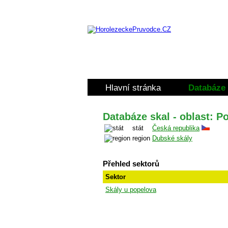
Hlavní stránka
Databáze 
Databáze skal - oblast: P
stát
Česká republika
region
Dubské skály
Přehled sektorů
Sektor
Skály u popelova