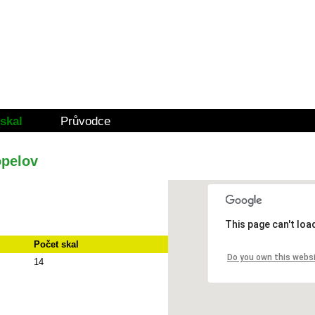
skal
Průvodce
opelov
This page can't lo
Počet skal
Do you own this webs
14