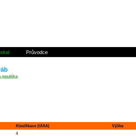
skal
Průvodce
ráb
Klasifikace (UIAA)
Výška
4