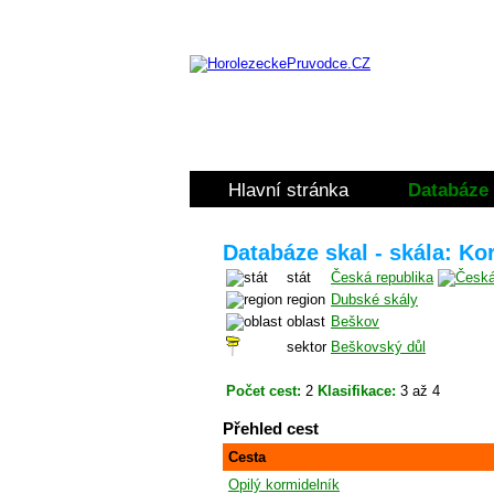
Hlavní stránka
Databáze 
Databáze skal - skála: Ko
stát
Česká republika
region
Dubské skály
oblast
Beškov
sektor
Beškovský důl
Počet cest:
2
Klasifikace:
3 až 4
Přehled cest
Cesta
Opilý kormidelník