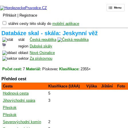
Menu
Přihlásit
|
Registrace
stáhni cesty této skály do
mobilní aplikace
Databáze skal - skála: Jeskynní věž
stát
Česká republika
region
Dubské skály
oblast
Nové Osinalice
sektor
Za pískovnou
Počet cest:
7
Materiál:
Pískovec
Klasifikace:
2355+
Přehled cest
Cesta
Klasifikace (UIAA)
Výška
Jištění
Foto
Hodinová cesta
5
Jihovýchodní spára
3
Přeskok
Přeskok
Severovýchodní komín
2