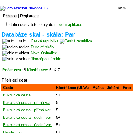
Menu
Přihlásit
|
Registrace
stáhni cesty této skály do
mobilní aplikace
Databáze skal - skála: Pan
stát
Česká republika
region
Dubské skály
oblast
Nové Osinalice
sektor
Jihozápadní rokle
Počet cest:
8
Klasifikace:
5 až 7+
Přehled cest
Cesta
Klasifikace (UIAA)
Výška
Jištění
Foto
Bukolická cesta
5+
Bukolická cesta - přímá var
5
Bukolická cesta - přímá var.
5
Bukolická cesta - údolní var
5+
Bukolická cesta - údolní var.
5+
Heryho fotr
6+