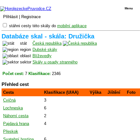
Menu
Přihlásit
|
Registrace
stáhni cesty této skály do
mobilní aplikace
Databáze skal - skála: Družička
stát
Česká republika
region
Dubské skály
oblast
Blíževedly
sektor
Skály u osady stranného
Počet cest:
7
Klasifikace:
2346
Přehled cest
Cesta
Klasifikace (UIAA)
Výška
Jištění
Foto
Cvičná
3
Lochneska
6
Náhorní cesta
2
Pajdavá hrana
4
Přeskok
Svatební hostina
6