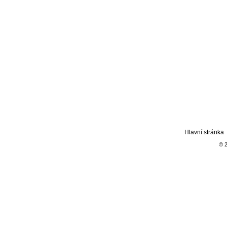
Hlavní stránka
© 2