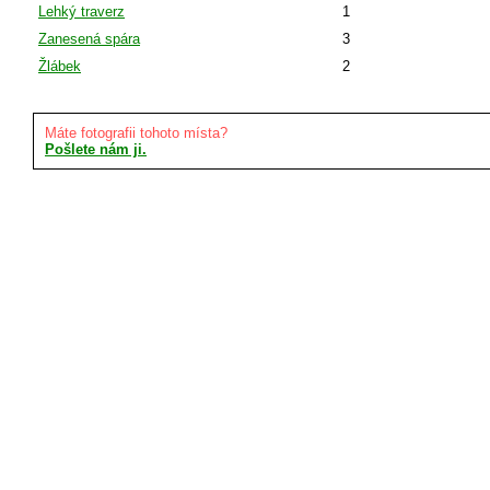
Lehký traverz
1
Zanesená spára
3
Žlábek
2
Máte fotografii tohoto místa?
Pošlete nám ji.