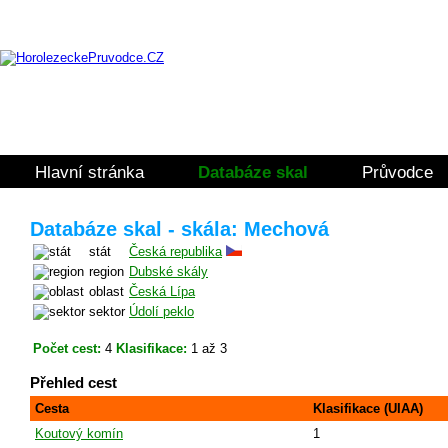
Hlavní stránka
Databáze skal
Průvodce
Databáze skal - skála: Mechová
stát
Česká republika
region
Dubské skály
oblast
Česká Lípa
sektor
Údolí peklo
Počet cest:
4
Klasifikace:
1 až 3
Přehled cest
Cesta
Klasifikace (UIAA)
Koutový komín
1