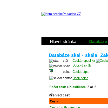
Hlavní stránka
Databáze 
Databáze skal - skála: Zak
stát
Česká republika
region
Dubské skály
oblast
Česká Lípa
sektor
Údolí peklo
Počet cest:
4
Klasifikace:
3 až 5
Přehled cest
Cesta
Cesta žabího smíchu