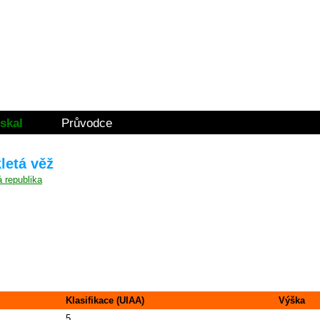
skal
Průvodce
letá věž
Klasifikace (UIAA)
Výška
5