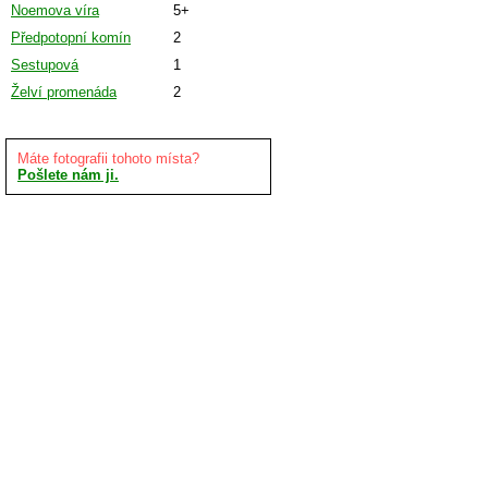
Noemova víra
5+
Předpotopní komín
2
Sestupová
1
Želví promenáda
2
Máte fotografii tohoto místa?
Pošlete nám ji.