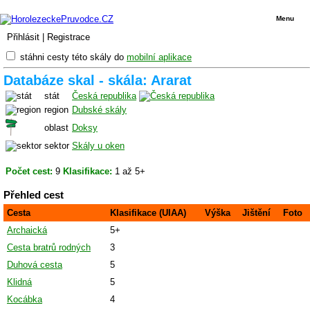
Menu
Přihlásit
|
Registrace
stáhni cesty této skály do
mobilní aplikace
Databáze skal - skála: Ararat
stát
Česká republika
region
Dubské skály
oblast
Doksy
sektor
Skály u oken
Počet cest:
9
Klasifikace:
1 až 5+
Přehled cest
Cesta
Klasifikace (UIAA)
Výška
Jištění
Foto
Archaická
5+
Cesta bratrů rodných
3
Duhová cesta
5
Klidná
5
Kocábka
4