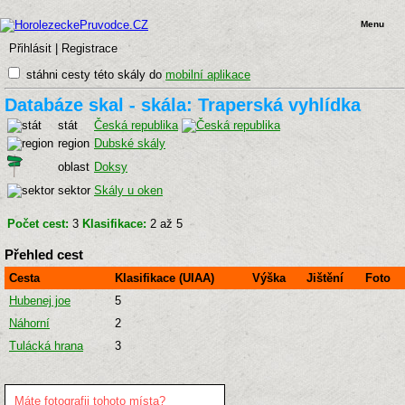
Menu
Přihlásit
|
Registrace
stáhni cesty této skály do
mobilní aplikace
Databáze skal - skála: Traperská vyhlídka
stát
Česká republika
region
Dubské skály
oblast
Doksy
sektor
Skály u oken
Počet cest:
3
Klasifikace:
2 až 5
Přehled cest
Cesta
Klasifikace (UIAA)
Výška
Jištění
Foto
Hubenej joe
5
Náhorní
2
Tulácká hrana
3
Máte fotografii tohoto místa?