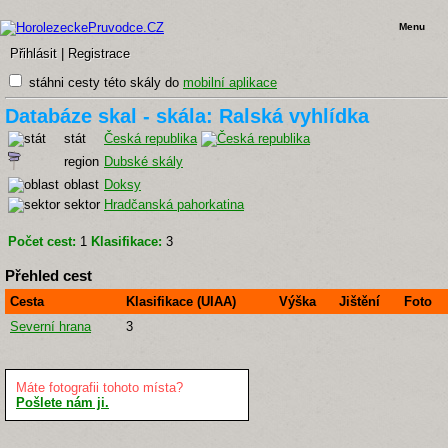
Menu
Přihlásit
|
Registrace
stáhni cesty této skály do
mobilní aplikace
Databáze skal - skála: Ralská vyhlídka
stát
Česká republika
region
Dubské skály
oblast
Doksy
sektor
Hradčanská pahorkatina
Počet cest:
1
Klasifikace:
3
Přehled cest
Cesta
Klasifikace (UIAA)
Výška
Jištění
Foto
Severní hrana
3
Máte fotografii tohoto místa?
Pošlete nám ji.