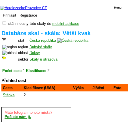
Menu
Přihlásit
|
Registrace
stáhni cesty této skály do
mobilní aplikace
Databáze skal - skála: Větší kvak
stát
Česká republika
region
Dubské skály
oblast
Doksy
sektor
Skály u strážova
Počet cest:
1
Klasifikace:
2
Přehled cest
Cesta
Klasifikace (UIAA)
Výška
Jištění
Foto
Stěnka
2
Máte fotografii tohoto místa?
Pošlete nám ji.