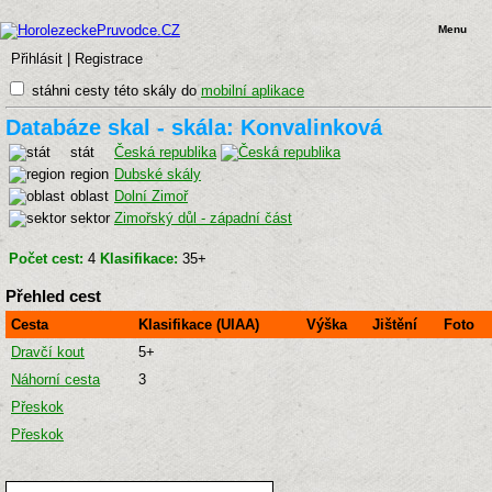
Menu
Přihlásit
|
Registrace
stáhni cesty této skály do
mobilní aplikace
Databáze skal - skála: Konvalinková
stát
Česká republika
region
Dubské skály
oblast
Dolní Zimoř
sektor
Zimořský důl - západní část
Počet cest:
4
Klasifikace:
35+
Přehled cest
Cesta
Klasifikace (UIAA)
Výška
Jištění
Foto
Dravčí kout
5+
Náhorní cesta
3
Přeskok
Přeskok